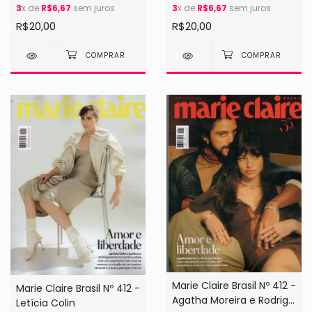
3
x de
R$6,67
sem juros
3
x de
R$6,67
sem juros
R$20,00
R$20,00
Marie Claire Brasil Nº 412 -
Marie Claire Brasil Nº 412 -
Agatha Moreira e Rodrigo
Letícia Colin