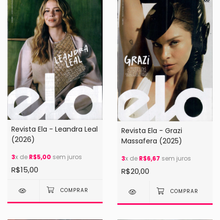
Revista Ela - Leandra Leal
Revista Ela - Grazi
(2026)
Massafera (2025)
3
x de
R$5,00
sem juros
3
x de
R$6,67
sem juros
R$15,00
R$20,00