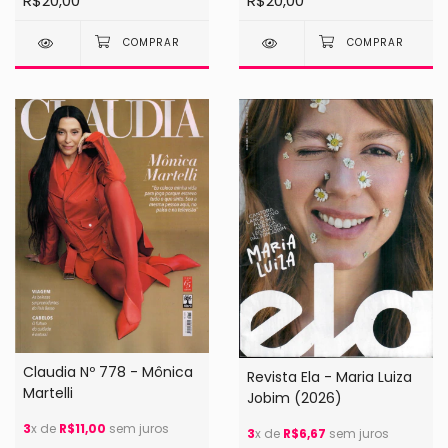
R$20,00
R$20,00
Claudia Nº 778 - Mônica
Revista Ela - Maria Luiza
Martelli
Jobim (2026)
3
x de
R$11,00
sem juros
3
x de
R$6,67
sem juros