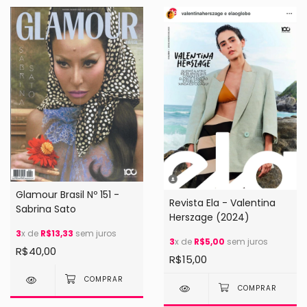
Glamour Brasil Nº 151 -
Revista Ela - Valentina
Sabrina Sato
Herszage (2024)
3
x de
R$13,33
sem juros
3
x de
R$5,00
sem juros
R$40,00
R$15,00