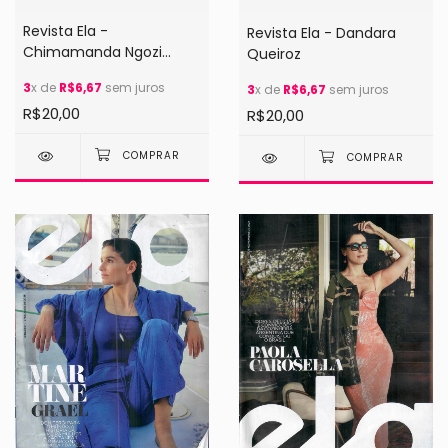
Revista Ela -
Revista Ela - Dandara
Chimamanda Ngozi
Queiroz
Adichie/ André Lamoglia
3
x de
R$6,67
sem juros
3
x de
R$6,67
sem juros
(2025)
R$20,00
R$20,00