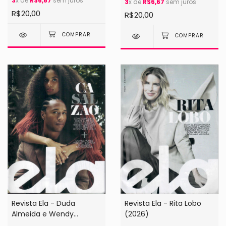
3
x de
R$6,67
sem juros
3
x de
R$6,67
sem juros
R$20,00
R$20,00
Revista Ela - Duda
Revista Ela - Rita Lobo
Almeida e Wendy
(2026)
Andrade (2026)