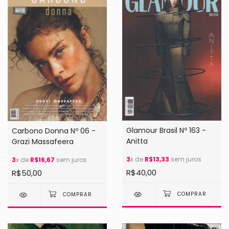
Glamour Brasil Nº 163 -
Carbono Donna Nº 06 -
Anitta
Grazi Massafeera
3
x de
R$13,33
sem juros
3
x de
R$16,67
sem juros
R$40,00
R$50,00