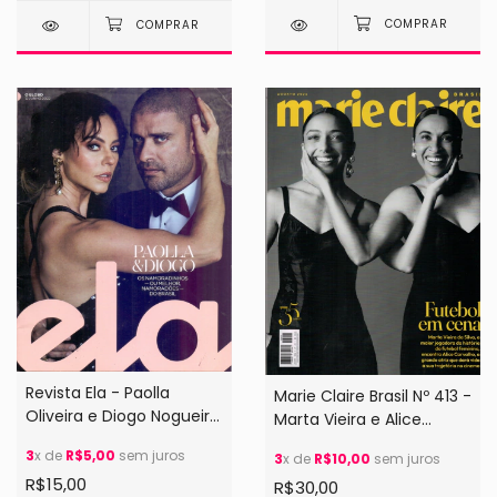
Revista Ela - Paolla
Marie Claire Brasil Nº 413 -
Oliveira e Diogo Nogueira
Marta Vieira e Alice
(2022)
Carvalho
3
x de
R$5,00
sem juros
3
x de
R$10,00
sem juros
R$15,00
R$30,00