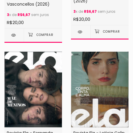
(2026)
Vasconcellos (2026)
3
x de
R$6,67
sem juros
3
x de
R$6,67
sem juros
R$20,00
R$20,00
Revista Ela - Fernanda
Revista Ela - Leticia Colin