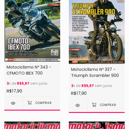
Motociclismo Nº 343 -
Motociclismo Nº 337 -
CFMOTO IBEX 700
Triumph Scrambler 900
3
x de
R$5,97
sem juros
3
x de
R$5,97
sem juros
R$17,90
R$17,90