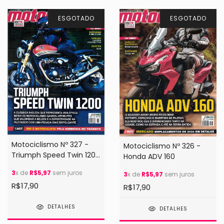
ESGOTADO
ESGOTADO
Motociclismo Nº 327 -
Motociclismo Nº 326 -
Triumph Speed Twin 1200
Honda ADV 160
/ Kawasaki Z 900 e Z H2
3
x de
R$5,97
sem juros
3
x de
R$5,97
sem juros
R$17,90
R$17,90
DETALHES
DETALHES