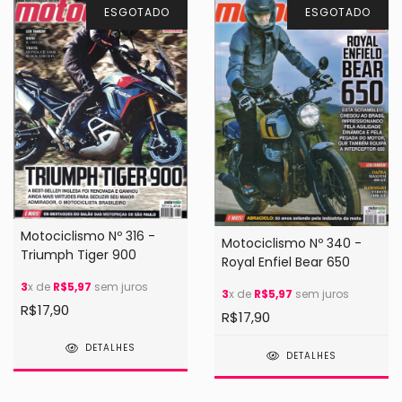
ESGOTADO
ESGOTADO
Motociclismo Nº 316 -
Motociclismo Nº 340 -
Triumph Tiger 900
Royal Enfiel Bear 650
3
x de
R$5,97
sem juros
3
x de
R$5,97
sem juros
R$17,90
R$17,90
DETALHES
DETALHES