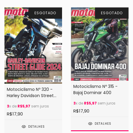
ESGOTADO
ESGOTADO
Motociclismo Nº 315 -
Motociclismo Nº 320 -
Bajaj Dominar 400
Harley Davidson Street
Glide 2024
3
x de
R$5,97
sem juros
3
x de
R$5,97
sem juros
R$17,90
R$17,90
DETALHES
DETALHES