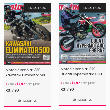
ESGOTADO
ESGOTADO
Motociclismo Nº 329 -
Motociclismo Nº 330 -
Ducati Hypernotard 698
Kawasaki Eliminator 500
RVE
3
x de
R$5,97
sem juros
3
x de
R$5,97
sem juros
R$17,90
R$17,90
DETALHES
DETALHES