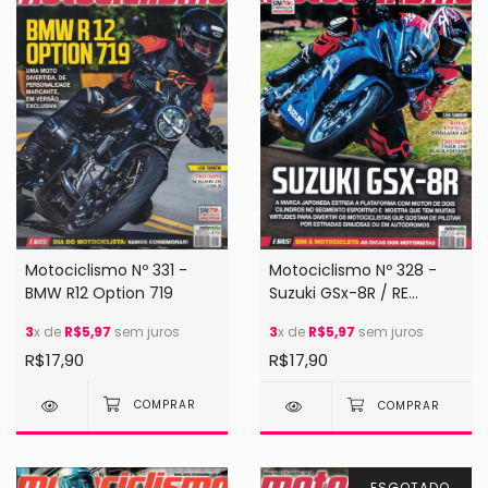
Motociclismo Nº 331 -
Motociclismo Nº 328 -
BMW R12 Option 719
Suzuki GSx-8R / RE
Himalayan 450
3
x de
R$5,97
sem juros
3
x de
R$5,97
sem juros
R$17,90
R$17,90
ESGOTADO