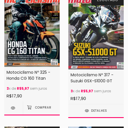
Motociclismo Nº 325 -
Motociclismo Nº 317 -
Honda CG 160 Titan
Suzuki GSX-S1000 GT
3
x de
R$5,97
sem juros
3
x de
R$5,97
sem juros
R$17,90
R$17,90
DETALHES