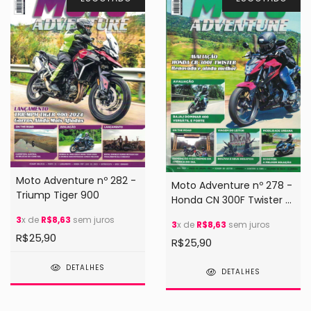
Moto Adventure nº 282 -
Moto Adventure nº 278 -
Triump Tiger 900
Honda CN 300F Twister /
Bajaj Dominar 400
3
x de
R$8,63
sem juros
3
x de
R$8,63
sem juros
R$25,90
R$25,90
DETALHES
DETALHES