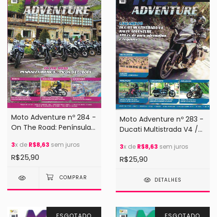
Moto Adventure nº 284 -
Moto Adventure nº 283 -
On The Road: Península
Ducati Multistrada V4 /
Ibérica - Picos da Europa
Yamaha Fazer FZ15 2024
3
x de
R$8,63
sem juros
3
x de
R$8,63
sem juros
R$25,90
R$25,90
DETALHES
ESGOTADO
ESGOTADO