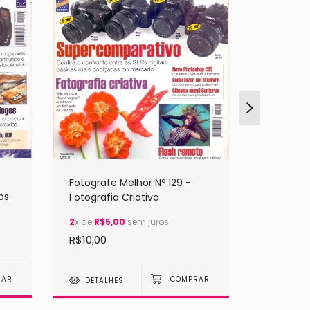
Fotograf
Fotografe Melhor Nº 129 -
Fotos de
os
Fotografia Criativa
2
x de
R$5
2
x de
R$5,00
sem juros
R$10,00
R$10,00
DETAL
DETALHES