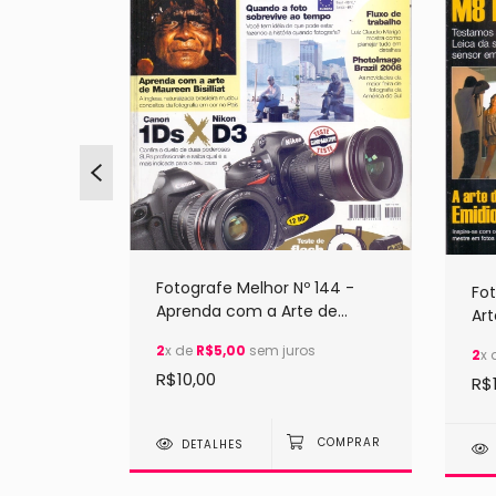
Fotografe Melhor Nº 144 -
31 -
Fot
Aprenda com a Arte de
Art
Maureen Basilliat
2
x de
R$5,00
sem juros
2
x 
R$10,00
R$
DETALHES