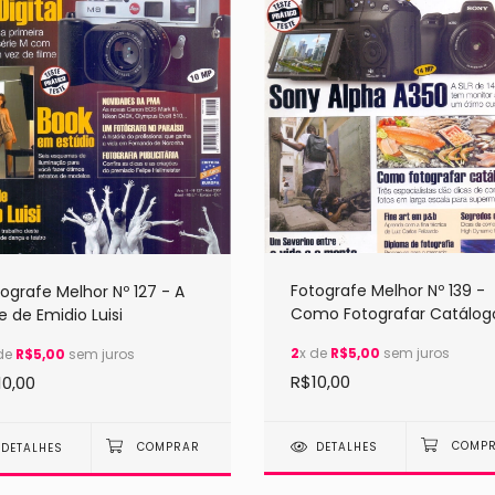
Fotografe Melhor Nº 139 -
ografe Melhor Nº 127 - A
Como Fotografar Catálog
e de Emidio Luisi
2
x de
R$5,00
sem juros
de
R$5,00
sem juros
R$10,00
10,00
DETALHES
DETALHES